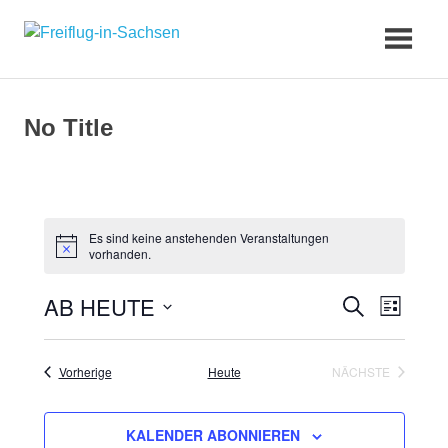
Zum
Freiflug-
Inhalt
springen
in-
No Title
Sachsen
Es sind keine anstehenden Veranstaltungen
vorhanden.
AB HEUTE
Veran
Veransta
SUCHE
LISTE
Datum
Ansic
Suche
wählen.
Navig
Veranstaltungen
Vorherige
Heute
NÄCHSTE
und
VERANSTALT
Ansichte
KALENDER ABONNIEREN