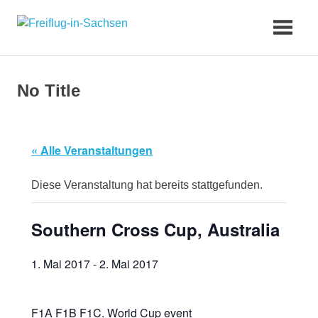
Zum
Freiflug-
Inhalt
springen
in-
No Title
Sachsen
« Alle Veranstaltungen
Diese Veranstaltung hat bereits stattgefunden.
Southern Cross Cup, Australia
1. Mai 2017
-
2. Mai 2017
F1A F1B F1C. World Cup event