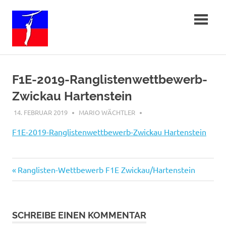
Zum
Freiflug-
Inhalt
springen
in-
Sachsen
F1E-2019-Ranglistenwettbewerb-
Zwickau Hartenstein
14. FEBRUAR 2019
MARIO WÄCHTLER
F1E-2019-Ranglistenwettbewerb-Zwickau Hartenstein
Beitragsnavigation
Vorheriger
Ranglisten-Wettbewerb F1E Zwickau/Hartenstein
Beitrag:
SCHREIBE EINEN KOMMENTAR