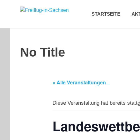
Zum
Freiflug-
Inhalt
STARTSEITE
AK
springen
in-
Sachsen
No Title
« Alle Veranstaltungen
Diese Veranstaltung hat bereits statt
Landeswettbew