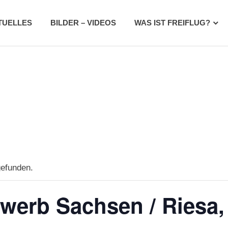
TUELLES
BILDER – VIDEOS
WAS IST FREIFLUG?
gefunden.
erb Sachsen / Riesa,