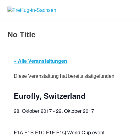
Zum
Freiflug-
Inhalt
springen
in-
No Title
Sachsen
« Alle Veranstaltungen
Diese Veranstaltung hat bereits stattgefunden.
Eurofly, Switzerland
28. Oktober 2017
-
29. Oktober 2017
F1A F1B F1C F1F F1Q World Cup event