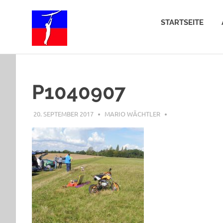
Zum
Freiflug-
Inhalt
STARTSEITE
springen
in-
Sachsen
P1040907
20. SEPTEMBER 2017
MARIO WÄCHTLER