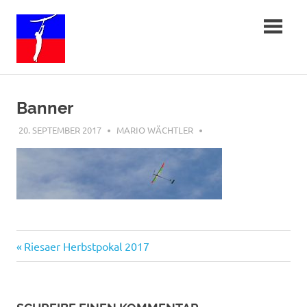
Zum
Freiflug-
Inhalt
springen
in-
Sachsen
Banner
20. SEPTEMBER 2017
MARIO WÄCHTLER
Beitragsnavigation
Vorheriger
Riesaer Herbstpokal 2017
Beitrag: